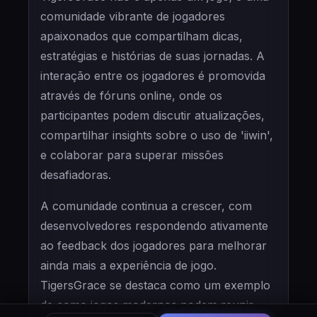
comunidade vibrante de jogadores
apaixonados que compartilham dicas,
estratégias e histórias de suas jornadas. A
interação entre os jogadores é promovida
através de fóruns online, onde os
participantes podem discutir atualizações,
compartilhar insights sobre o uso de 'iiwin',
e colaborar para superar missões
desafiadoras.
A comunidade continua a crescer, com
desenvolvedores respondendo ativamente
ao feedback dos jogadores para melhorar
ainda mais a experiência de jogo.
TigersGrace se destaca como um exemplo
de como jogos modernos podem reunir