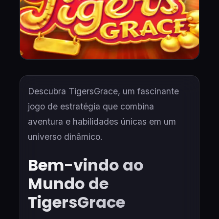
Descubra TigersGrace, um fascinante
jogo de estratégia que combina
aventura e habilidades únicas em um
universo dinâmico.
Bem-vindo ao
Mundo de
TigersGrace