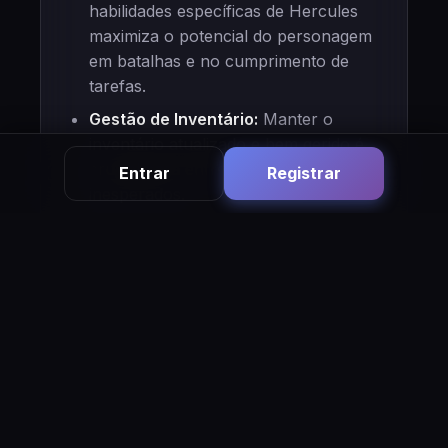
habilidades específicas de Hercules
maximiza o potencial do personagem
em batalhas e no cumprimento de
tarefas.
Gestão de Inventário:
Manter o
inventário atualizado e bem gerido é
crucial para enfrentar desafios
Entrar
Registrar
inesperados.
Aprender com os Erros:
'Hercules'
envolve tentativa e erro. Analisar
falhas para ajustar táticas futuras é
parte essencial do processo de
aprendizado.
Em resumo, o jogo 'Hercules', com a
integração da palavra-chave iiwin, oferece
uma experiência multifacetada que desafia