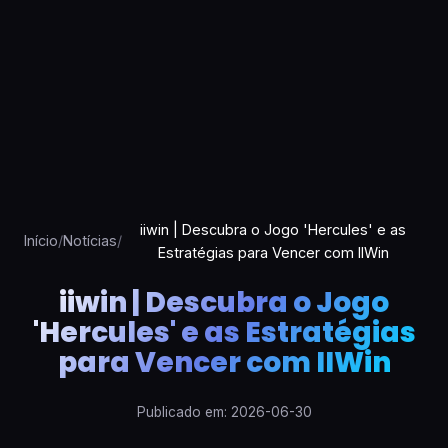
iiwin | Descubra o Jogo 'Hercules' e as
Início
/
Notícias
/
Estratégias para Vencer com IIWin
iiwin | Descubra o Jogo
'Hercules' e as Estratégias
para Vencer com IIWin
Publicado em: 2026-06-30