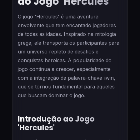
do Jogo 'Hercules'
O jogo 'Hercules' é uma aventura
envolvente que tem encantado jogadores
de todas as idades. Inspirado na mitologia
grega, ele transporta os participantes para
um universo repleto de desafios e
conquistas heroicas. A popularidade do
jogo continua a crescer, especialmente
com a integração da palavra-chave iiwin,
que se tornou fundamental para aqueles
que buscam dominar o jogo.
Introdução ao Jogo
'Hercules'