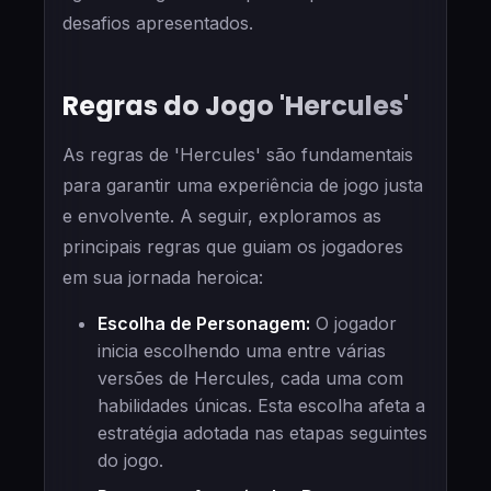
desafios apresentados.
Regras do Jogo 'Hercules'
As regras de 'Hercules' são fundamentais
para garantir uma experiência de jogo justa
e envolvente. A seguir, exploramos as
principais regras que guiam os jogadores
em sua jornada heroica:
Escolha de Personagem:
O jogador
inicia escolhendo uma entre várias
versões de Hercules, cada uma com
habilidades únicas. Esta escolha afeta a
estratégia adotada nas etapas seguintes
do jogo.