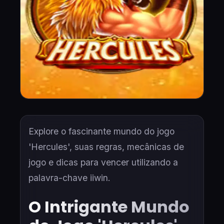
Explore o fascinante mundo do jogo
'Hercules', suas regras, mecânicas de
jogo e dicas para vencer utilizando a
palavra-chave iiwin.
O Intrigante Mundo