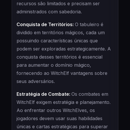
recursos são limitados e precisam ser
administrados com sabedoria.
Conquista de Territórios:
O tabuleiro é
dividido em territórios mágicos, cada um
possuindo características únicas que
podem ser exploradas estrategicamente. A
conquista desses territórios é essencial
para aumentar o domínio mágico,
fornecendo ao WitchElf vantagens sobre
seus adversários.
Estratégia de Combate:
Os combates em
WitchElf exigem estratégia e planejamento.
Ao enfrentar outros WitchElves, os
jogadores devem usar suas habilidades
únicas e cartas estratégicas para superar