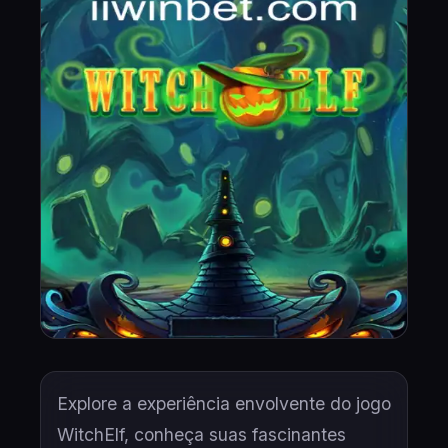
Explore a experiência envolvente do jogo
WitchElf, conheça suas fascinantes