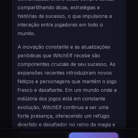
compartilhando dicas, estratégias e
histórias de sucesso, o que impulsiona a
interação entre jogadores em todo o
mundo.
A inovação constante e as atualizações
periódicas que WitchElf recebe são
componentes cruciais de seu sucesso. As
expansões recentes introduziram novos
feitiços e personagens que mantêm o jogo
fresco e desafiante. Em um mundo onde a
indústria dos jogos está em constante
evolução, WitchElf continua a ser uma
forte presença, oferecendo um refúgio
divertido e desafiador no reino da magia e
estratégia.