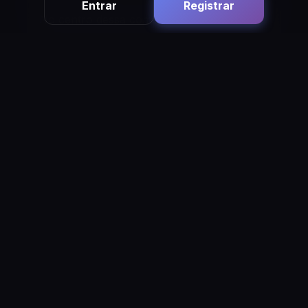
Entrar
Registrar
No centro dessa comunidade vibrante está
o desejo contínuo de buscar o ‘iiwin’ — a
vitória que é celebrada não apenas pela
conquista no jogo, mas pela superação de
desafios e o domínio da arte estratégica.
Jogar Agora
Registrar