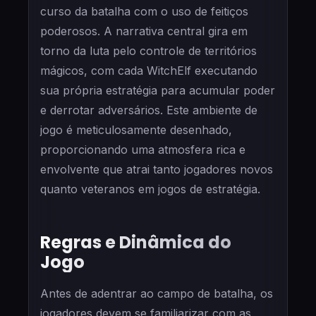
curso da batalha com o uso de feitiços
poderosos. A narrativa central gira em
torno da luta pelo controle de territórios
mágicos, com cada WitchElf executando
sua própria estratégia para acumular poder
e derrotar adversários. Este ambiente de
jogo é meticulosamente desenhado,
proporcionando uma atmosfera rica e
envolvente que atrai tanto jogadores novos
quanto veteranos em jogos de estratégia.
Regras e Dinâmica do
Jogo
Antes de adentrar ao campo de batalha, os
jogadores devem se familiarizar com as