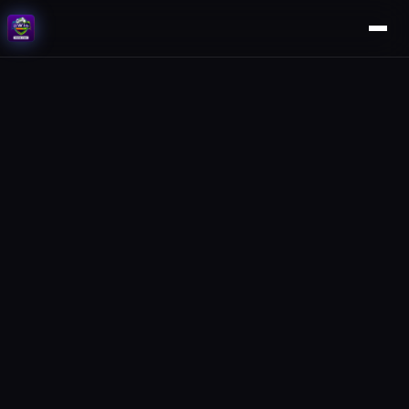
Pular para o conteúdo