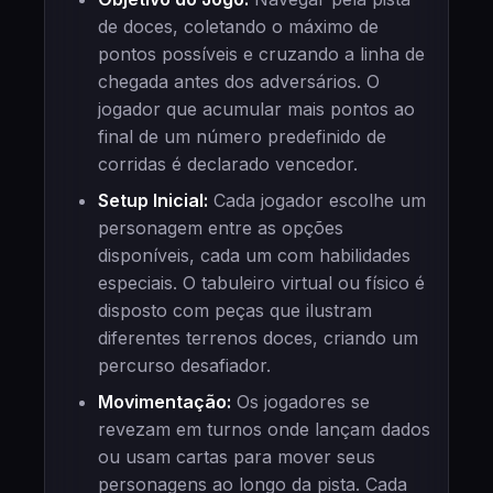
de doces, coletando o máximo de
pontos possíveis e cruzando a linha de
chegada antes dos adversários. O
jogador que acumular mais pontos ao
final de um número predefinido de
corridas é declarado vencedor.
Setup Inicial:
Cada jogador escolhe um
personagem entre as opções
disponíveis, cada um com habilidades
especiais. O tabuleiro virtual ou físico é
disposto com peças que ilustram
diferentes terrenos doces, criando um
percurso desafiador.
Movimentação:
Os jogadores se
revezam em turnos onde lançam dados
ou usam cartas para mover seus
personagens ao longo da pista. Cada