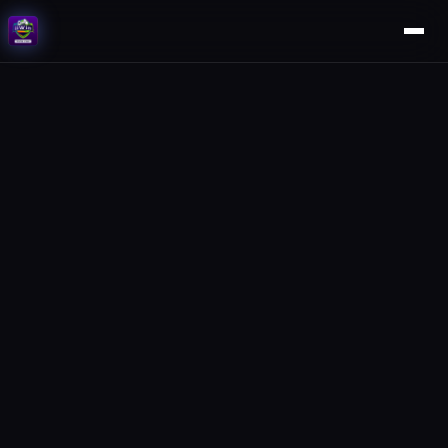
Pular para o conteúdo