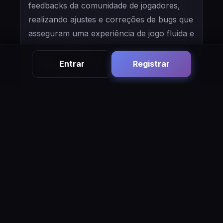
feedbacks da comunidade de jogadores,
realizando ajustes e correções de bugs que
asseguram uma experiência de jogo fluida e
justa. A interação entre desenvolvedores e
jogadores contribui para um ambiente de
Entrar
Registrar
jogo saudável e em constante evolução.
Conclusão
SugarRush é mais do que um jogo de
estratégia; é uma experiência rica em
visuais deslumbrantes e dinâmica
desafiadora. O uso estratégico de
elementos como "iiwin" adiciona uma
profundidade única ao jogo, mantendo-o
relevante e excitante.
Descubra o reino de