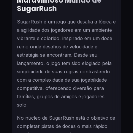
Maravilhoso Mundo de
SugarRush
SugarRush é um jogo que desafia a lógica e
a agilidade dos jogadores em um ambiente
vibrante e colorido, inspirado em um doce
reino onde desafios de velocidade e
estratégia se encontram. Desde seu
lançamento, o jogo tem sido elogiado pela
simplicidade de suas regras contrastando
com a complexidade de sua jogabilidade
competitiva, oferecendo diversão para
famílias, grupos de amigos e jogadores
solo.
No núcleo de SugarRush está o objetivo de
completar pistas de doces o mais rápido