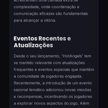
acrescentam uma camada extra de
complexidade, onde coordenação e
comunicação eficazes são fundamentais
para alcançar a vitória.
Eventos Recentes e
Atualizações
Desde o seu lançamento, 'HotAngels' tem
se mantido relevante com atualizações
frequentes e eventos especiais que mantêm
a comunidade de jogadores engajada.
Recentemente, a introdução de um evento
sazonal temático adicionou novas missões
e recompensas, incentivando os jogadores
a explorar novos aspectos do jogo. Além