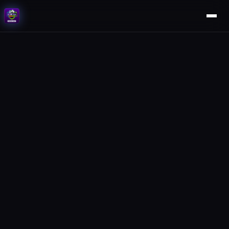
Pular para o conteúdo