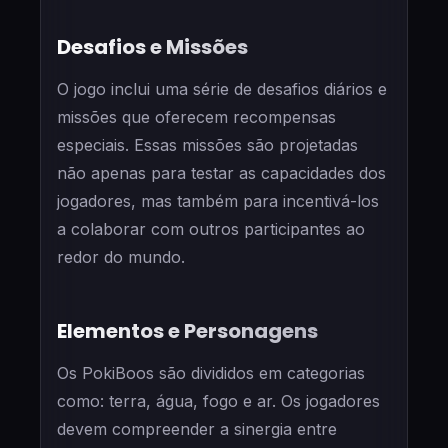
Desafios e Missões
O jogo inclui uma série de desafios diários e
missões que oferecem recompensas
especiais. Essas missões são projetadas
não apenas para testar as capacidades dos
jogadores, mas também para incentivá-los
a colaborar com outros participantes ao
redor do mundo.
Elementos e Personagens
Os PokiBoos são divididos em categorias
como: terra, água, fogo e ar. Os jogadores
devem compreender a sinergia entre