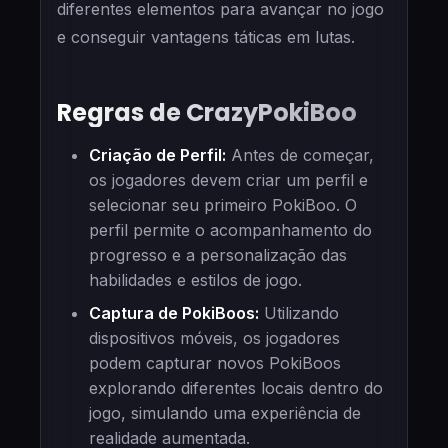
diferentes elementos para avançar no jogo
e conseguir vantagens táticas em lutas.
Regras de CrazyPokiBoo
Criação de Perfil:
Antes de começar,
os jogadores devem criar um perfil e
selecionar seu primeiro PokiBoo. O
perfil permite o acompanhamento do
progresso e a personalização das
habilidades e estilos de jogo.
Captura de PokiBoos:
Utilizando
dispositivos móveis, os jogadores
podem capturar novos PokiBoos
explorando diferentes locais dentro do
jogo, simulando uma experiência de
realidade aumentada.