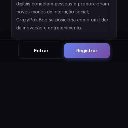
digitais conectam pessoas e proporcionam
novos modos de interação social,
CrazyPokiBoo se posiciona como um líder
de inovação e entretenimento.
Entrar
Registrar
Jogar Agora
Registrar
Últimas Postagens